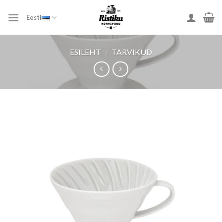
Skip
to
Eesti
content
ESILEHT
/
TARVIKUD