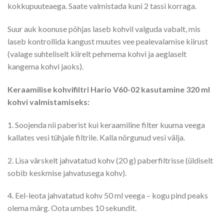
kokkupuuteaega. Saate valmistada kuni 2 tassi korraga.
Suur auk koonuse põhjas laseb kohvil valguda vabalt, mis
laseb kontrollida kangust muutes vee pealevalamise kiirust
(valage suhteliselt kiirelt pehmema kohvi ja aeglaselt
kangema kohvi jaoks).
Keraamilise kohvifiltri Hario V60-02 kasutamine 320 ml
kohvi valmistamiseks:
1. Soojenda nii paberist kui keraamiline filter kuuma veega
kallates vesi tühjale filtrile. Kalla nõrgunud vesi välja.
2. Lisa värskelt jahvatatud kohv (20 g) paberfiltrisse (üldiselt
sobib keskmise jahvatusega kohv).
4. Eel-leota jahvatatud kohv 50 ml veega – kogu pind peaks
olema märg. Oota umbes 10 sekundit.