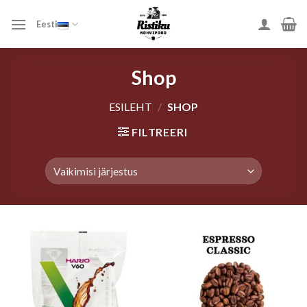
Skip
to
Eesti
content
Shop
ESILEHT
/
SHOP
FILTREERI