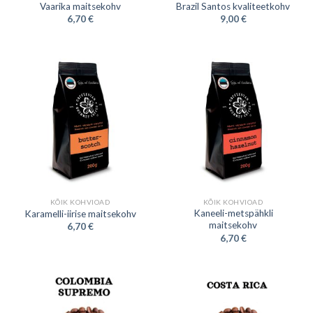
Vaarika maitsekohv
Brazil Santos kvaliteetkohv
6,70
€
9,00
€
KÕIK KOHVIOAD
KÕIK KOHVIOAD
Kaneeli-metspähkli
Karamelli-iirise maitsekohv
maitsekohv
6,70
€
6,70
€