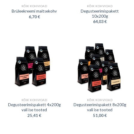
KÕIK KOHVIOAD
KÕIK KOHVIOAD
Degusteerimispakett
Brüleekreemi maitsekohv
10x200g
6,70
€
64,03
€
KÕIK KOHVIOAD
KÕIK KOHVIOAD
Degusteerimispakett 4x200g
Degusteerimispakett 8x200g
vali ise tooted
vali ise tooted
25,41
€
51,00
€