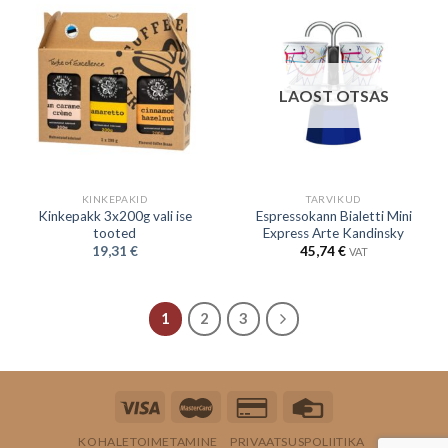
LAOST OTSAS
KINKEPAKID
TARVIKUD
Kinkepakk 3x200g vali ise
Espressokann Bialetti Mini
tooted
Express Arte Kandinsky
19,31
€
45,74
€
VAT
1
2
3
KOHALETOIMETAMINE
PRIVAATSUSPOLIITIKA