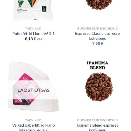
TARVIKUD
GURMEE ESPRESSO SEGUD
Espresso Classic espresso
Paberfiltrid Hario V60-1
kohvisegu
8,13
€
VAT
7,90
€
LAOST OTSAS
TARVIKUD
GURMEE ESPRESSO SEGUD
Valged paberfiltrid Hario
Ipanema Blend espresso
Misarashi V60-2
kohvisegu