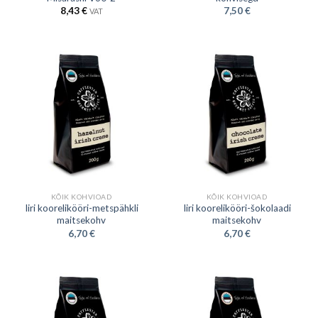
8,43
€
7,50
€
VAT
KÕIK KOHVIOAD
KÕIK KOHVIOAD
Iiri koorelikööri-metspähkli
Iiri koorelikööri-šokolaadi
maitsekohv
maitsekohv
6,70
€
6,70
€