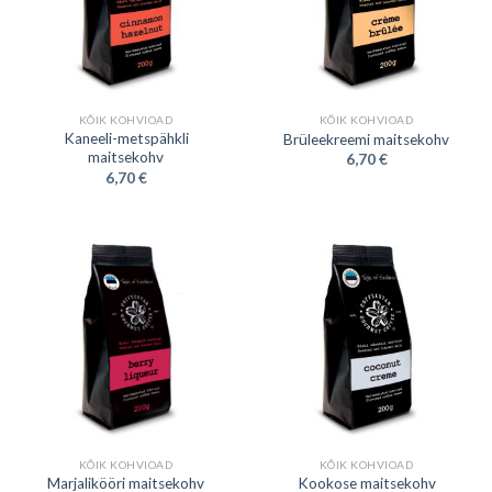
KÕIK KOHVIOAD
KÕIK KOHVIOAD
Kaneeli-metspähkli
Brüleekreemi maitsekohv
maitsekohv
6,70
€
6,70
€
KÕIK KOHVIOAD
KÕIK KOHVIOAD
Marjalikööri maitsekohv
Kookose maitsekohv