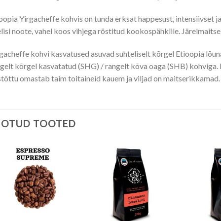
oopia Yirgacheffe kohvis on tunda erksat happesust, intensiivset 
lelisi noote, vahel koos vihjega röstitud kookospähklile. Järelmaitse
gacheffe kohvi kasvatused asuvad suhteliselt kõrgel Etioopia lõun
gelt kõrgel kasvatatud (SHG) / rangelt kõva oaga (SHB) kohviga. 
tõttu omastab taim toitaineid kauem ja viljad on maitserikkamad.
EOTUD TOOTED