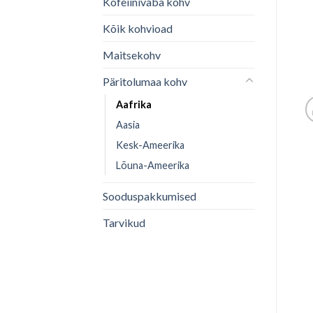
Kofeiinivaba kohv
Kõik kohvioad
Maitsekohv
Päritolumaa kohv
Aafrika
Aasia
Kesk-Ameerika
Lõuna-Ameerika
Sooduspakkumised
Tarvikud