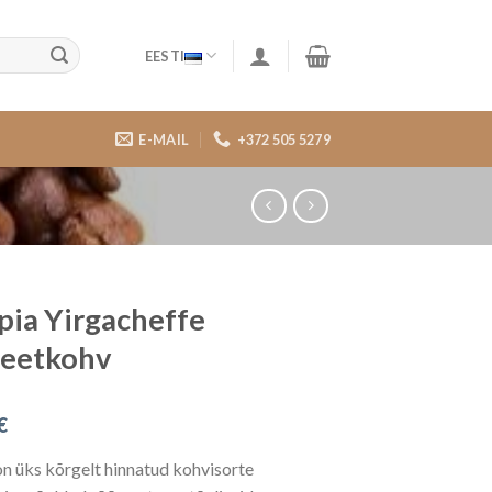
EESTI
E-MAIL
+372 505 5279
pia Yirgacheffe
teetkohv
€
on üks kõrgelt hinnatud kohvisorte