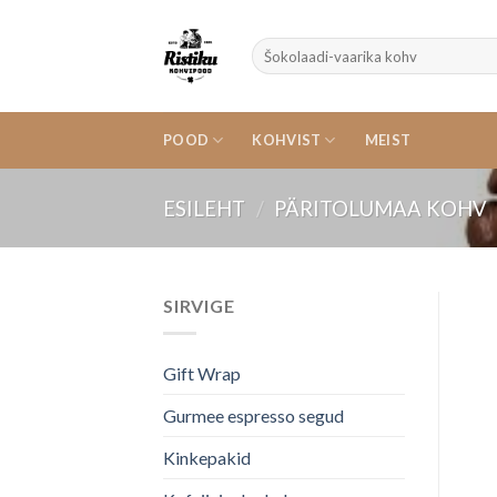
Skip
to
Otsi:
content
POOD
KOHVIST
MEIST
ESILEHT
/
PÄRITOLUMAA KOHV
SIRVIGE
Gift Wrap
Gurmee espresso segud
Kinkepakid