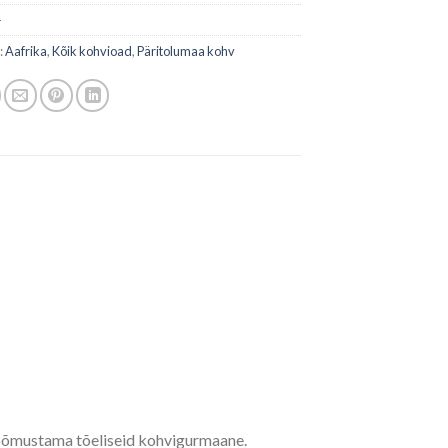
-
:
Aafrika
,
Kõik kohvioad
,
Päritolumaa kohv
rõõmustama tõeliseid kohvigurmaane.