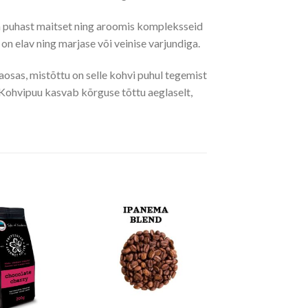
ja puhast maitset ning aroomis kompleksseid
 on elav ning marjase või veinise varjundiga.
aosas, mistõttu on selle kohvi puhul tegemist
Kohvipuu kasvab kõrguse tõttu aeglaselt,