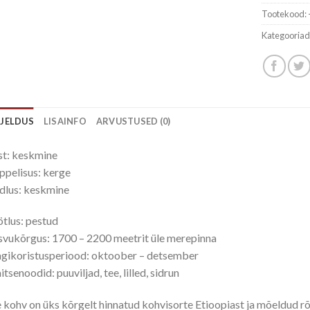
Tootekood:
Kategooriad
RJELDUS
LISAINFO
ARVUSTUSED (0)
t: keskmine
pelisus: kerge
dlus: keskmine
tlus: pestud
vukõrgus: 1700 – 2200 meetrit üle merepinna
gikoristusperiood: oktoober – detsember
tsenoodid: puuviljad, tee, lilled, sidrun
 kohv on üks kõrgelt hinnatud kohvisorte Etioopiast ja mõeldud 