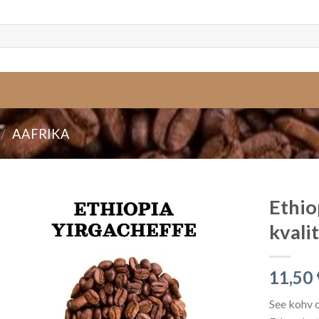
/
AAFRIKA
Ethio
kvali
11,50
See kohv 