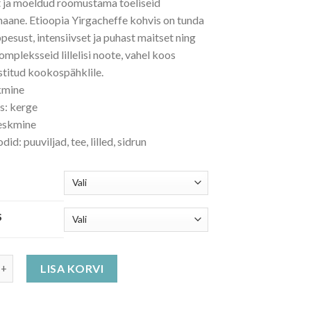
t ja mõeldud rõõmustama tõeliseid
aane. Etioopia Yirgacheffe kohvis on tunda
pesust, intensiivset ja puhast maitset ning
mpleksseid lillelisi noote, vahel koos
stitud kookospähklile.
kmine
s: kerge
keskmine
id: puuviljad, tee, lilled, sidrun
S
Yirgacheffe kvaliteetkohv kogus
LISA KORVI