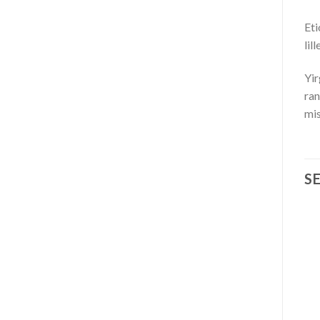
Eti
lil
Yir
ran
mis
S