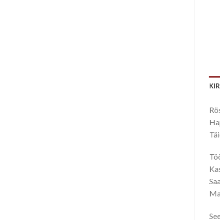
KI
Rös
Hap
Täi
Töö
Kas
Saa
Mai
See