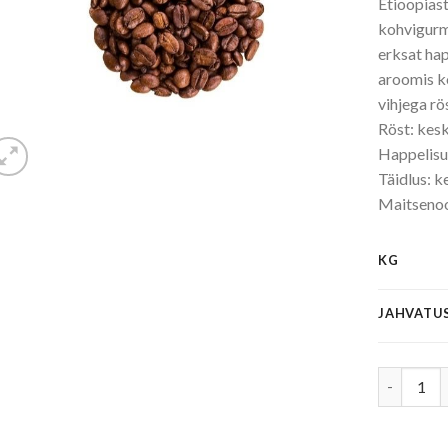
Etioopias
kohvigurm
erksat hap
aroomis ko
vihjega rö
Röst: kes
Happelisu
Täidlus: 
Maitsenood
KG
JAHVATU
Ethiopia 