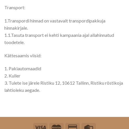
Transport:
1.Transpordi hinnad on vastavalt transpordipakkuja
hinnakirjale.
1.1.Tasuta transport ei kehti kampaania ajal allahinnatud
toodetele.
Kättesaamis viisid:
1. Pakiautomaadid
2. Kuller
3. Tulete ise järele Ristiku 12, 10612 Tallinn, Ristiku röstikoja
lahtioleku aegade.