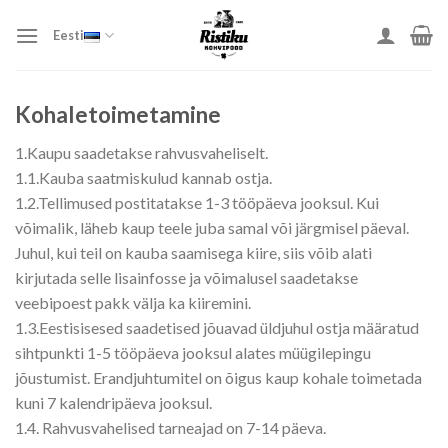
Skip
to
Eesti
content
Kohaletoimetamine
1.Kaupu saadetakse rahvusvaheliselt.
1.1.Kauba saatmiskulud kannab ostja.
1.2.Tellimused postitatakse 1-3 tööpäeva jooksul. Kui
võimalik, läheb kaup teele juba samal või järgmisel päeval.
Juhul, kui teil on kauba saamisega kiire, siis võib alati
kirjutada selle lisainfosse ja võimalusel saadetakse
veebipoest pakk välja ka kiiremini.
1.3.Eestisisesed saadetised jõuavad üldjuhul ostja määratud
sihtpunkti 1-5 tööpäeva jooksul alates müügilepingu
jõustumist. Erandjuhtumitel on õigus kaup kohale toimetada
kuni 7 kalendripäeva jooksul.
1.4. Rahvusvahelised tarneajad on 7-14 päeva.