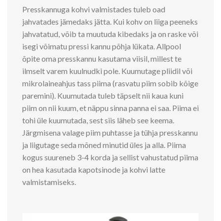
Presskannuga kohvi valmistades tuleb oad
jahvatades jämedaks jätta. Kui kohv on liiga peeneks
jahvatatud, võib ta muutuda kibedaks ja on raske või
isegi võimatu pressi kannu põhja lükata. Allpool
õpite oma presskannu kasutama viisil, millest te
ilmselt varem kuulnudki pole. Kuumutage pliidil või
mikrolaineahjus tass piima (rasvatu piim sobib kõige
paremini). Kuumutada tuleb täpselt nii kaua kuni
piim on nii kuum, et näppu sinna panna ei saa. Piima ei
tohi üle kuumutada, sest siis läheb see keema.
Järgmisena valage piim puhtasse ja tühja presskannu
ja liigutage seda mõned minutid üles ja alla. Piima
kogus suureneb 3-4 korda ja sellist vahustatud piima
on hea kasutada kapotsinode ja kohvi latte
valmistamiseks.