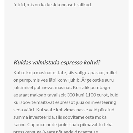
filtrid, mis on ka keskkonnasõbralikud.
Kuidas valmistada espresso kohvi?
Kui te koju masinat ostate, siis valige aparaat, millel
on pump, mis vee läbi kohvi juhib. Ärge ostke auru
juhtimisel põhinevat masinat. Korralik pumbaga
aparaat maksab tavaliselt 300 kuni 1100 eurot, kuid
kui soovite maitsvat espressot juua on investeering
seda väärt. Kui saate kohvimasinasse vaid piiratud
summa investeerida, siis soovitame osta moka
kannu. Cappuccinode jaoks saab piimavahtu teha
presskannuga (vaata nõuandeid prantsuse