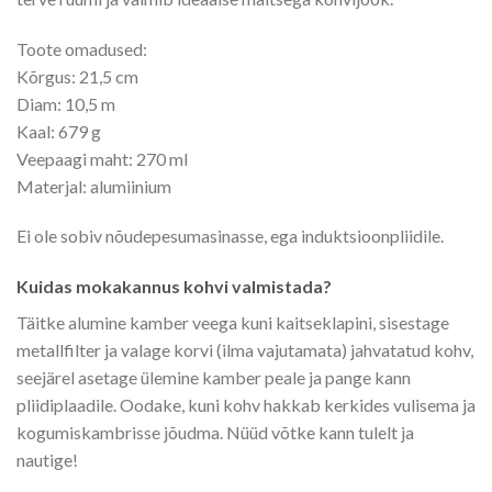
Toote omadused:
Kõrgus: 21,5 cm
Diam: 10,5 m
Kaal: 679 g
Veepaagi maht: 270 ml
Materjal: alumiinium
Ei ole sobiv nõudepesumasinasse, ega induktsioonpliidile.
Kuidas mokakannus kohvi valmistada?
Täitke alumine kamber veega kuni kaitseklapini, sisestage
metallfilter ja valage korvi (ilma vajutamata) jahvatatud kohv,
seejärel asetage ülemine kamber peale ja pange kann
pliidiplaadile. Oodake, kuni kohv hakkab kerkides vulisema ja
kogumiskambrisse jõudma. Nüüd võtke kann tulelt ja
nautige!