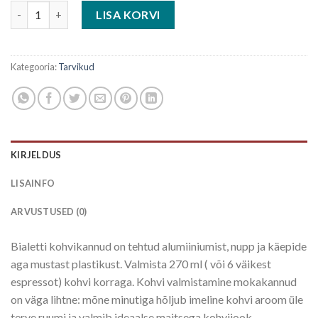
Espressokann Bialetti Moka Express 6 tassile (metallik) kogus
LISA KORVI
Kategooria:
Tarvikud
KIRJELDUS
LISAINFO
ARVUSTUSED (0)
Bialetti kohvikannud on tehtud alumiiniumist, nupp ja käepide
aga mustast plastikust. Valmista 270 ml ( või 6 väikest
espressot) kohvi korraga. Kohvi valmistamine mokakannud
on väga lihtne: mõne minutiga hõljub imeline kohvi aroom üle
terve ruumi ja valmib ideaalse maitsega kohvijook.